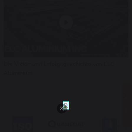
Die Vision und Erfolgsgeschichte von ELC
Aluminium
ONLINE-CATALOG